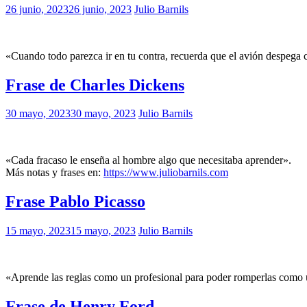
26 junio, 2023
26 junio, 2023
Julio Barnils
«Cuando todo parezca ir en tu contra, recuerda que el avión despega c
Frase de Charles Dickens
30 mayo, 2023
30 mayo, 2023
Julio Barnils
«Cada fracaso le enseña al hombre algo que necesitaba aprender».
Más notas y frases en:
https://www.juliobarnils.com
Frase Pablo Picasso
15 mayo, 2023
15 mayo, 2023
Julio Barnils
«Aprende las reglas como un profesional para poder romperlas como u
Frase de Henry Ford