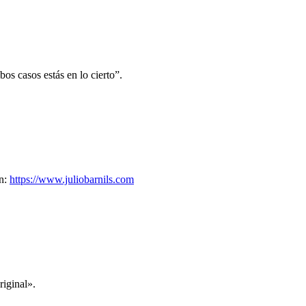
os casos estás en lo cierto”.
en:
https://www.juliobarnils.com
riginal».