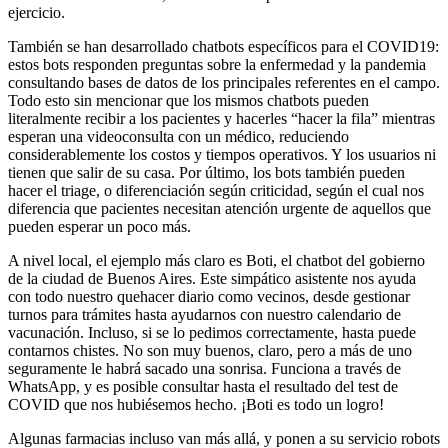
ejercicio.
También se han desarrollado chatbots específicos para el COVID19:
estos bots responden preguntas sobre la enfermedad y la pandemia
consultando bases de datos de los principales referentes en el campo.
Todo esto sin mencionar que los mismos chatbots pueden
literalmente recibir a los pacientes y hacerles “hacer la fila” mientras
esperan una videoconsulta con un médico, reduciendo
considerablemente los costos y tiempos operativos. Y los usuarios ni
tienen que salir de su casa. Por último, los bots también pueden
hacer el triage, o diferenciación según criticidad, según el cual nos
diferencia que pacientes necesitan atención urgente de aquellos que
pueden esperar un poco más.
A nivel local, el ejemplo más claro es Boti, el chatbot del gobierno
de la ciudad de Buenos Aires. Este simpático asistente nos ayuda
con todo nuestro quehacer diario como vecinos, desde gestionar
turnos para trámites hasta ayudarnos con nuestro calendario de
vacunación. Incluso, si se lo pedimos correctamente, hasta puede
contarnos chistes. No son muy buenos, claro, pero a más de uno
seguramente le habrá sacado una sonrisa. Funciona a través de
WhatsApp, y es posible consultar hasta el resultado del test de
COVID que nos hubiésemos hecho. ¡Boti es todo un logro!
Algunas farmacias incluso van más allá, y ponen a su servicio robots