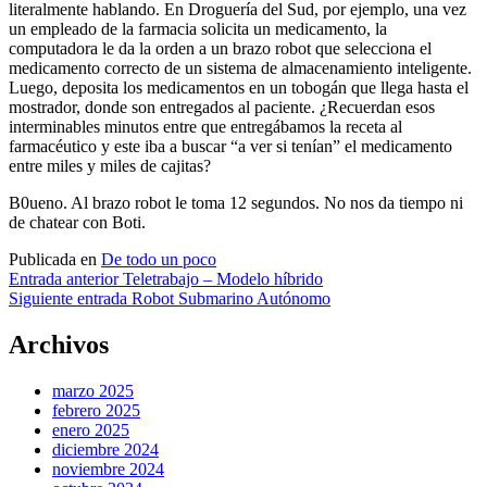
literalmente hablando. En Droguería del Sud, por ejemplo, una vez
un empleado de la farmacia solicita un medicamento, la
computadora le da la orden a un brazo robot que selecciona el
medicamento correcto de un sistema de almacenamiento inteligente.
Luego, deposita los medicamentos en un tobogán que llega hasta el
mostrador, donde son entregados al paciente. ¿Recuerdan esos
interminables minutos entre que entregábamos la receta al
farmacéutico y este iba a buscar “a ver si tenían” el medicamento
entre miles y miles de cajitas?
B0ueno. Al brazo robot le toma 12 segundos. No nos da tiempo ni
de chatear con Boti.
Publicada en
De todo un poco
Navegación
Entrada anterior
Teletrabajo – Modelo híbrido
Siguiente entrada
Robot Submarino Autónomo
de
entradas
Archivos
marzo 2025
febrero 2025
enero 2025
diciembre 2024
noviembre 2024