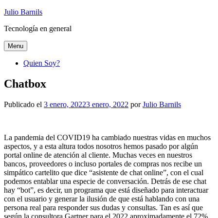
Ir
Julio Barnils
al
Tecnología en general
contenido
Menu
Quien Soy?
Chatbox
Publicado el
3 enero, 2022
3 enero, 2022
por
Julio Barnils
La pandemia del COVID19 ha cambiado nuestras vidas en muchos
aspectos, y a esta altura todos nosotros hemos pasado por algún
portal online de atención al cliente. Muchas veces en nuestros
bancos, proveedores o incluso portales de compras nos recibe un
simpático cartelito que dice “asistente de chat online”, con el cual
podemos entablar una especie de conversación. Detrás de ese chat
hay “bot”, es decir, un programa que está diseñado para interactuar
con el usuario y generar la ilusión de que está hablando con una
persona real para responder sus dudas y consultas. Tan es así que
según la consultora Gartner para el 2022 aproximadamente el 72%