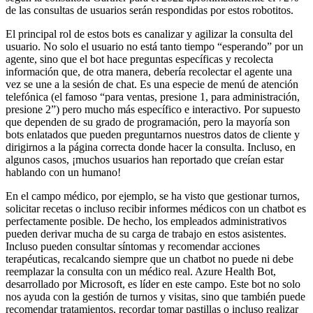
de las consultas de usuarios serán respondidas por estos robotitos.
El principal rol de estos bots es canalizar y agilizar la consulta del
usuario. No solo el usuario no está tanto tiempo “esperando” por un
agente, sino que el bot hace preguntas específicas y recolecta
información que, de otra manera, debería recolectar el agente una
vez se une a la sesión de chat. Es una especie de menú de atención
telefónica (el famoso “para ventas, presione 1, para administración,
presione 2”) pero mucho más específico e interactivo. Por supuesto
que dependen de su grado de programación, pero la mayoría son
bots enlatados que pueden preguntarnos nuestros datos de cliente y
dirigirnos a la página correcta donde hacer la consulta. Incluso, en
algunos casos, ¡muchos usuarios han reportado que creían estar
hablando con un humano!
En el campo médico, por ejemplo, se ha visto que gestionar turnos,
solicitar recetas o incluso recibir informes médicos con un chatbot es
perfectamente posible. De hecho, los empleados administrativos
pueden derivar mucha de su carga de trabajo en estos asistentes.
Incluso pueden consultar síntomas y recomendar acciones
terapéuticas, recalcando siempre que un chatbot no puede ni debe
reemplazar la consulta con un médico real. Azure Health Bot,
desarrollado por Microsoft, es líder en este campo. Este bot no solo
nos ayuda con la gestión de turnos y visitas, sino que también puede
recomendar tratamientos, recordar tomar pastillas o incluso realizar