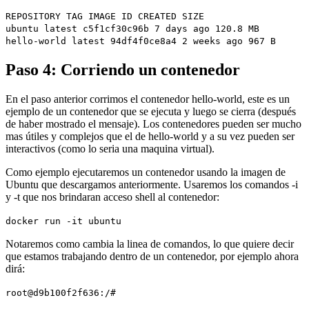
REPOSITORY TAG IMAGE ID CREATED SIZE
ubuntu latest c5f1cf30c96b 7 days ago 120.8 MB
hello-world latest 94df4f0ce8a4 2 weeks ago 967 B
Paso 4: Corriendo un contenedor
En el paso anterior corrimos el contenedor hello-world, este es un
ejemplo de un contenedor que se ejecuta y luego se cierra (después
de haber mostrado el mensaje). Los contenedores pueden ser mucho
mas útiles y complejos que el de hello-world y a su vez pueden ser
interactivos (como lo seria una maquina virtual).
Como ejemplo ejecutaremos un contenedor usando la imagen de
Ubuntu que descargamos anteriormente. Usaremos los comandos -i
y -t que nos brindaran acceso shell al contenedor:
docker run -it ubuntu
Notaremos como cambia la linea de comandos, lo que quiere decir
que estamos trabajando dentro de un contenedor, por ejemplo ahora
dirá:
root@d9b100f2f636:/#