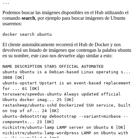
...
Podemos buscar las imágenes disponibles en el Hub utilizando el
comando
search
, por ejemplo para buscar imágenes de Ubuntu
usaremos:
docker search ubuntu
El cliente automáticamente recorrerá el Hub de Docker y nos
devolverá un listado de imágenes que contengan la palabra ubuntu
en su nombre, este caso nos devuelve algo similar a esto:
NAME DESCRIPTION STARS OFFICIAL AUTOMATED
ubuntu Ubuntu is a Debian-based Linux operating s...
3808 [OK]
ubuntu-upstart Upstart is an event-based replacement
for ... 61 [OK]
torusware/speedus-ubuntu Always updated official
Ubuntu docker imag... 25 [OK]
rastasheep/ubuntu-sshd Dockerized SSH service, built
on top of of... 24 [OK]
ubuntu-debootstrap debootstrap --variant=minbase --
components... 23 [OK]
nickistre/ubuntu-lamp LAMP server on Ubuntu 6 [OK]
nickistre/ubuntu-lamp-wordpress LAMP on Ubuntu with