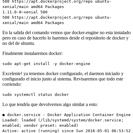
500 https://apt.dockerproject.org/repo ubuntu-
xenial/main amd64 Packages
1.11.0-0~xenial 500
500 https://apt.dockerproject.org/repo ubuntu-
xenial/main amd64 Packages
En la salida del comando vemos que docker-engine no esta instalado
pero en caso de hacerlo lo haremos desde el repositorio de docker y
no del de ubuntu.
Finalmente instalaremos docker:
sudo apt-get install -y docker-engine
Excelente! ya tenemos docker configurado, el daemon iniciado y
configurado el inicio junto al sistema. Revisaremos que todo este
corriendo:
sudo systemctl status docker
Lo que tendría que devolvernos algo similar a esto:
● docker.service - Docker Application Container Engine
Loaded: loaded (/lib/systemd/system/docker.service;
enabled; vendor preset: enabled)
Active: active (running) since Sun 2016-05-01 06:53:52