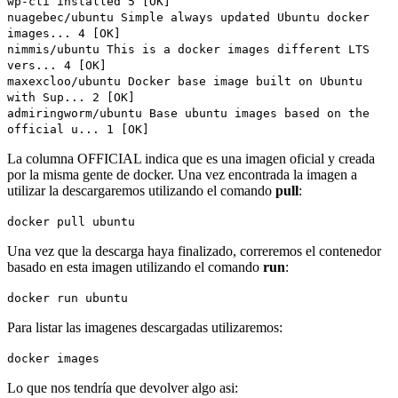
wp-cli installed 5 [OK]
nuagebec/ubuntu Simple always updated Ubuntu docker
images... 4 [OK]
nimmis/ubuntu This is a docker images different LTS
vers... 4 [OK]
maxexcloo/ubuntu Docker base image built on Ubuntu
with Sup... 2 [OK]
admiringworm/ubuntu Base ubuntu images based on the
official u... 1 [OK]
La columna OFFICIAL indica que es una imagen oficial y creada
por la misma gente de docker. Una vez encontrada la imagen a
utilizar la descargaremos utilizando el comando
pull
:
docker pull ubuntu
Una vez que la descarga haya finalizado, correremos el contenedor
basado en esta imagen utilizando el comando
run
:
docker run ubuntu
Para listar las imagenes descargadas utilizaremos:
docker images
Lo que nos tendría que devolver algo asi: