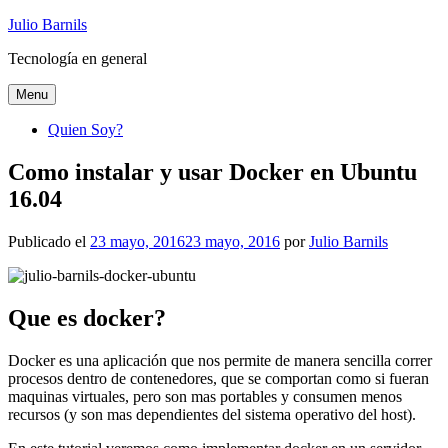
Ir
Julio Barnils
al
Tecnología en general
contenido
Menu
Quien Soy?
Como instalar y usar Docker en Ubuntu
16.04
Publicado el
23 mayo, 2016
23 mayo, 2016
por
Julio Barnils
Que es docker?
Docker es una aplicación que nos permite de manera sencilla correr
procesos dentro de contenedores, que se comportan como si fueran
maquinas virtuales, pero son mas portables y consumen menos
recursos (y son mas dependientes del sistema operativo del host).