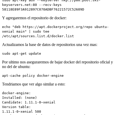
sudo apt-key adv --keyserver hkp://p80.pool.sks-
keyservers.net:80 --recv-keys
58118E89F3A912897C070ADBF76221572C52609D
Y agregaremos el repositorio de docker:
echo "deb https://apt.dockerproject.org/repo ubuntu-
xenial main" | sudo tee
/etc/apt/sources.list.d/docker.list
Actualizamos la base de datos de repositorios una vez mas:
sudo apt-get update
Por ultimo nos aseguraremos de bajar docker del repositorio oficial y
no del de ubuntu:
apt-cache policy docker-engine
Tendriamos que ver algo similar a esto:
docker-engine:
Installed: (none)
Candidate: 1.11.1-0~xenial
Version table:
1.11.1-0~xenial 500